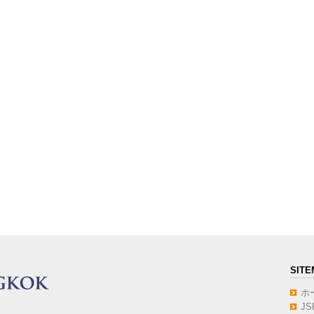
SITE
ホ
J