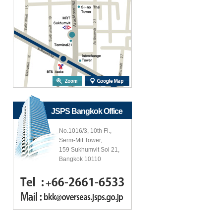
JSPS Bangkok Office
No.1016/3, 10th Fl.,
Serm-Mit Tower,
159 Sukhumvit Soi 21,
Bangkok 10110