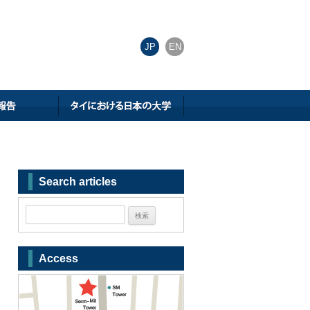
JP
EN
Search articles
Access