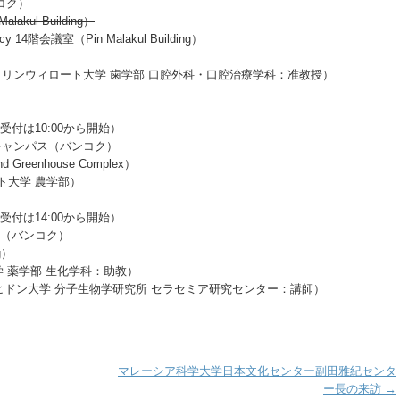
ンコク）
kul Building）
cy 14階会議室（Pin Malakul Building）
ut（シーナカリンウィロート大学 歯学部 口腔外科・口腔治療学科：准教授）
0（受付は10:00から開始）
nキャンパス（バンコク）
Greenhouse Complex）
セサート大学 農学部）
0（受付は14:00から開始）
パス（バンコク）
g）
ドン大学 薬学部 生化学科：助教）
wong（マヒドン大学 分子生物学研究所 セラセミア研究センター：講師）
マレーシア科学大学日本文化センター副田雅紀センタ
ー長の来訪
→