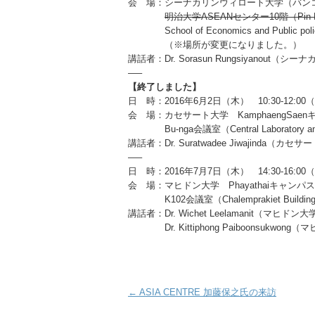
会 場：シーナカリンウィロート大学（バ
明治大学ASEANセンター10階（Pin Mala
School of Economics and Public poli
（※場所が変更になりました。）
講話者：Dr. Sorasun Rungsiyano
—–
【終了しました】
日 時：2016年6月2日（木） 10:30-12:0
会 場：カセサート大学 KamphaengSae
Bu-nga会議室（Central Laboratory and 
講話者：Dr. Suratwadee Jiwajinda（カ
—–
日 時：2016年7月7日（木） 14:30-16:0
会 場：マヒドン大学 Phayathaiキャン
K102会議室（Chalemprakiet Buildin
講話者：Dr. Wichet Leelamanit（マヒ
Dr. Kittiphong Paiboonsuk
Post navigation
←
ASIA CENTRE 加藤保之氏の来訪