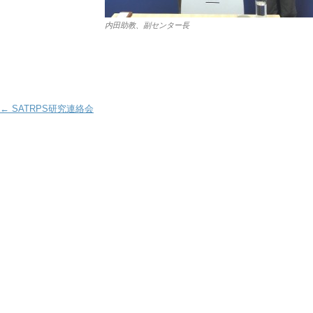
内田助教、副センター長
Post navigation
←
SATRPS研究連絡会