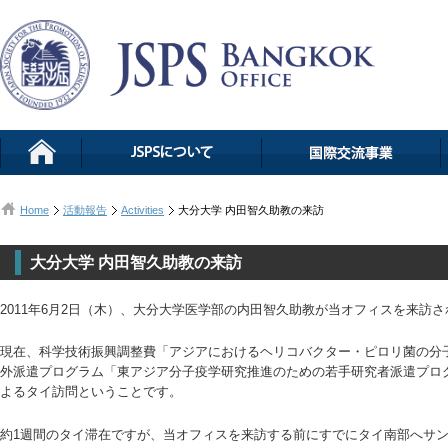
Home
活動報告
Activities
大分大学 内田智久助教の来訪
大分大学 内田智久助教の来訪
2011年6月2日（木）、大分大学医学部の内田智久助教が当オフィスを来訪
現在、科学技術振興調整費「アジアにおけるヘリコバクター・ピロリ菌の分子
外派遣プログラム「東アジア分子疫学研究推進のための若手研究者派遣プロ
よるタイ訪問ということです。
約1週間のタイ滞在ですが、当オフィスを来訪する前にすでにタイ南部へサ