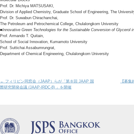
Prof. Dr. Michiya MATSUSAKI,
Division of Applied Chemistry, Graduate School of Engineering, The Universi
Prof. Dr. Suwabun Chirachanchai,
The Petroleum and Petrochemical College, Chulalongkorn University
■Innovative Green Technologies for the Sustainable Conversion of Glycerol
Prof. Armando T. Quitain,
School of Social Innovation, Kumamoto University
Prof. Suttichai Assabumrungrat,
Department of Chemical Engineering, Chulalongkorn University
Post navigation
←
フィリピン同窓会（JAAP）らが「第８回 JAAP 国
【募集終
際研究開発会議 (JAAP-IRDC-8) 」を開催