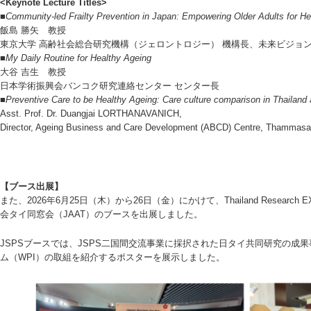
<Keynote Lecture Titles>
■Community-led Frailty Prevention in Japan: Empowering Older Adults for He
飯島 勝矢 教授
東京大学 高齢社会総合研究機構（ジェロントロジー） 機構長、未来ビジョン
■My Daily Routine for Healthy Ageing
大谷 吉生 教授
日本学術振興会バンコク研究連絡センター センター長
■Preventive Care to be Healthy Ageing: Care culture comparison in Thailand
Asst. Prof. Dr. Duangjai LORTHANAVANICH,
Director, Ageing Business and Care Development (ABCD) Centre, Thammasa
【ブース出展】
また、2026年6月25日（木）から26日（金）にかけて、Thailand Research
会タイ同窓会（JAAT）のブースを出展しました。
JSPSブースでは、JSPS二国間交流事業に採択された日タイ共同研究の成
ム（WPI）の取組を紹介するポスターを展示しました。