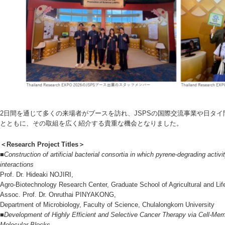
2日間を通じて多くの来場者がブースを訪れ、JSPSの国際交流事業や日タ
とともに、その取組を広く紹介する貴重な機会となりました。
＜Research Project Titles＞
■Construction of artificial bacterial consortia in which pyrene-degrading activ
interactions
Prof. Dr. Hideaki NOJIRI,
Agro-Biotechnology Research Center, Graduate School of Agricultural and Lif
Assoc. Prof. Dr. Onruthai PINYAKONG,
Department of Microbiology, Faculty of Science, Chulalongkorn University
■Development of Highly Efficient and Selective Cancer Therapy via Cell-Me
Molecular Blocks