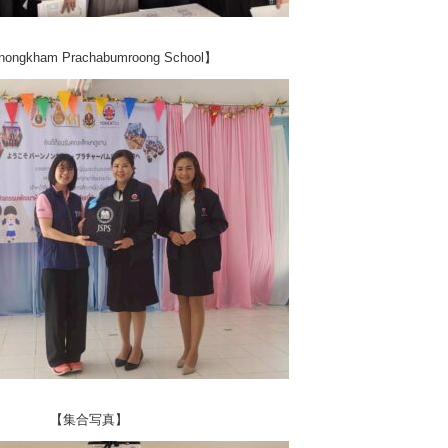
ongkham Prachabumroong School】
【集合写真】