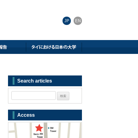
JP
EN
Search articles
Access