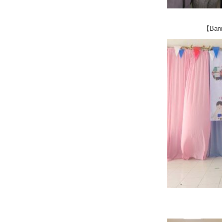
【Bann