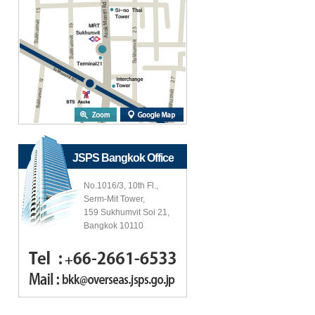
JSPS Bangkok Office
No.1016/3, 10th Fl.,
Serm-Mit Tower,
159 Sukhumvit Soi 21,
Bangkok 10110