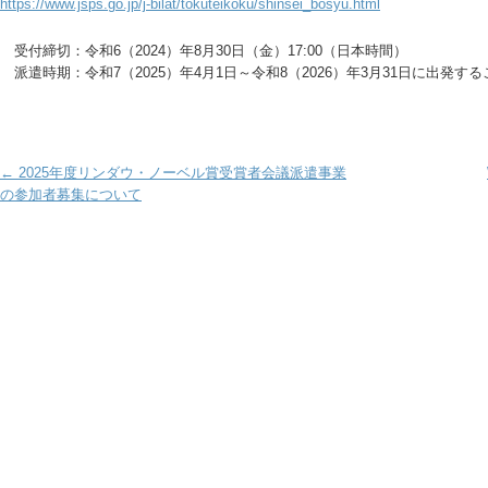
https://www.jsps.go.jp/j-bilat/tokuteikoku/shinsei_bosyu.html
受付締切：令和6（2024）年8月30日（金）17:00（日本時間）
派遣時期：令和7（2025）年4月1日～令和8（2026）年3月31日に出発する
Post navigation
←
2025年度リンダウ・ノーベル賞受賞者会議派遣事業
の参加者募集について