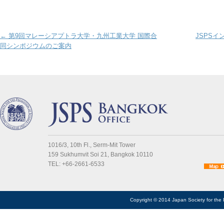
Post navigation
←
第9回マレーシアプトラ大学・九州工業大学 国際合
JSPSイン
同シンポジウムのご案内
1016/3, 10th Fl., Serm-Mit Tower
159 Sukhumvit Soi 21, Bangkok 10110
TEL: +66-2661-6533
Copyright © 2014 Japan Society for the 