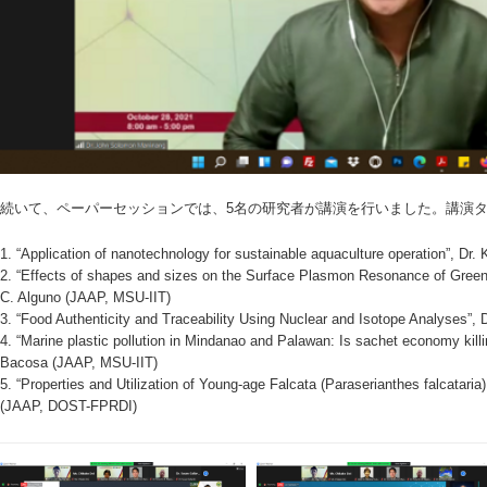
続いて、ペーパーセッションでは、5名の研究者が講演を行いました。講演
1. “Application of nanotechnology for sustainable aquaculture operation”, Dr
2. “Effects of shapes and sizes on the Surface Plasmon Resonance of Green 
C. Alguno (JAAP, MSU-IIT)
3. “Food Authenticity and Traceability Using Nuclear and Isotope Analyses”,
4. “Marine plastic pollution in Mindanao and Palawan: Is sachet economy kill
Bacosa (JAAP, MSU-IIT)
5. “Properties and Utilization of Young-age Falcata (Paraserianthes falcataria)
(JAAP, DOST-FPRDI)