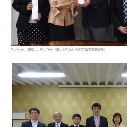
Ms. Arpar（左端）、Ms. Tiwa（左から2人目、NRCT国際事業部長）