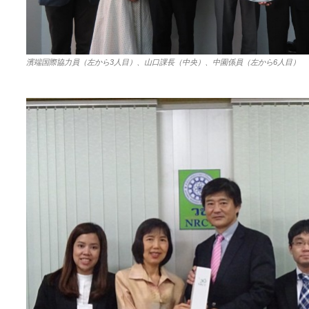
濱端国際協力員（左から3人目）、山口課長（中央）、中園係員（左から6人目）