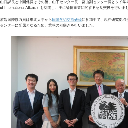
山口課長と中園係員はその後、山下センター長・冨山副センター長とタイ学
of International Affairs）を訪問し、主に論博事業に関する意見交換を行い
濱端国際協力員は東北大学から
国際学術交流研修
に参加中で、現在研究拠点
センターに配属となるため、業務の引継ぎを行いました。