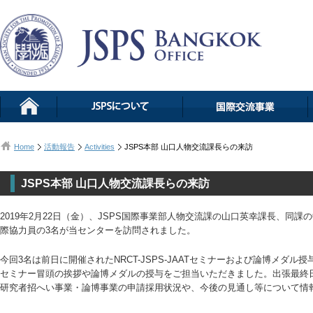
Home
活動報告
Activities
JSPS本部 山口人物交流課長らの来訪
JSPS本部 山口人物交流課長らの来訪
2019年2月22日（金）、JSPS国際事業部人物交流課の山口英幸課長、同
際協力員の3名が当センターを訪問されました。
今回3名は前日に開催されたNRCT-JSPS-JAATセミナーおよび論博メダ
セミナー冒頭の挨拶や論博メダルの授与をご担当いただきました。出張最終
研究者招へい事業・論博事業の申請採用状況や、今後の見通し等について情