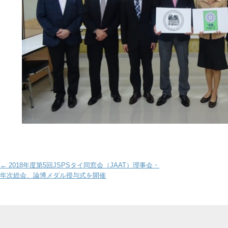
Post navigation
←
2018年度第5回JSPSタイ同窓会（JAAT）理事会・
年次総会、論博メダル授与式を開催