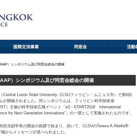
（JAAP）シンポジウム及び同窓会総会の開催
JAAP）シンポジウム及び同窓会総会の開催
al Luson State University: CLSUフィリピン・ムニョス市）で第6回
ジウムが開催されました。同シンポジウムは、フィリピン科学技術省
logy: DOST）主催の科学技術広報イベント「e3－START2018 International
nd Science for Next Generation Innovations”」の一環として実施されたものです。
to学術担当副学長の開会の挨拶で始まり、続いて、CLSUのTereso A.Abella学
流担当次官補からメッセージが述べられました。