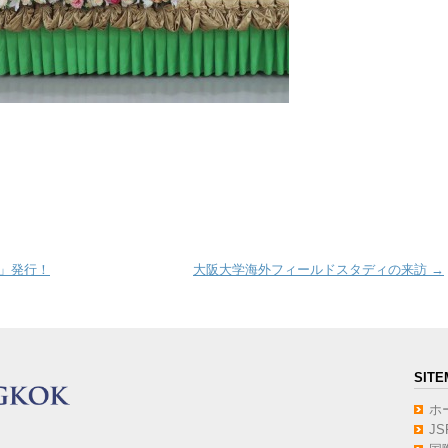
1」発行！
大阪大学海外フィールドスタディの来訪
→
SITE
ホ
J