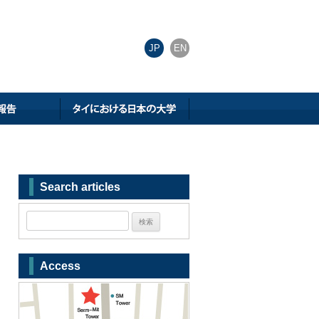
JP
EN
Search articles
Access