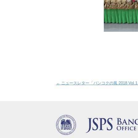
Post navigation
←
ニュースレター「バンコクの風 2018 Vol.