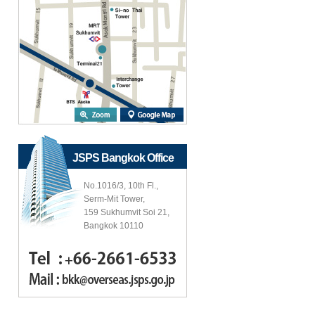
JSPS Bangkok Office
No.1016/3, 10th Fl.,
Serm-Mit Tower,
159 Sukhumvit Soi 21,
Bangkok 10110