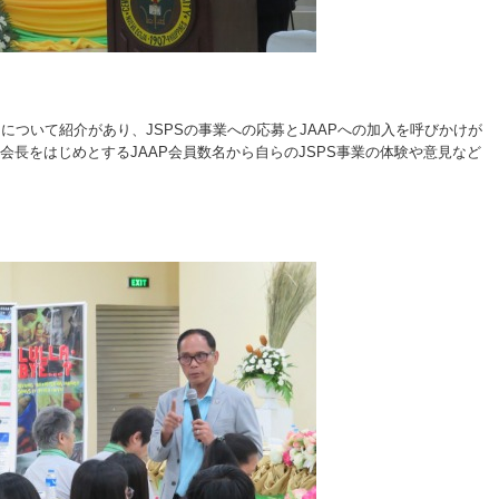
らJAAPについて紹介があり、JSPSの事業への応募とJAAPへの加入を呼びかけが
ado 前会長をはじめとするJAAP会員数名から自らのJSPS事業の体験や意見など