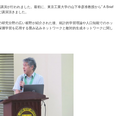
演が行われました。最初に、東京工業大学の山下幸彦准教授から” A Brief
ce”についてご講演頂きました。
の研究分野の広い裾野が紹介された後、統計的学習理論や人口知能でのホッ
深層学習を応用する畳み込みネットワークと敵対的生成ネットワークに関し