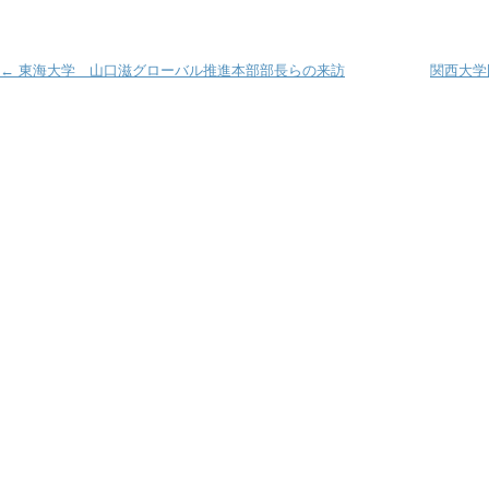
Post navigation
←
東海大学 山口滋グローバル推進本部部長らの来訪
関西大学