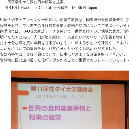
・「元留学生から観た日本留学と提案」
JSR BST Elastomer Co.,Ltd. 社長補佐 Dr. Itti Rittaporn
明治大学アセアンセンター所長の小沼特任教授は、国際連合食糧農業機関（F
経歴をお持ちで、世界の食糧農業事情と将来の展望についてご講演いただき
同講演では、FAO等の統計データを用いて、世界及びアジア地域の農業、慢
明いただくと共に、人口が増え続け、一人当たりのカロリー摂取量も増加し
たす十分な量と質の食料を将来どのように生産するかという課題や、日本の
よいかについての提言等を、非常に分かりやすくお話いただきました。
質疑応答では、食糧問題について、日本はどのような政策を取るべきかとい
食料輸出国と血の通った信頼関係を作ることが重要とおっしゃっていらっし