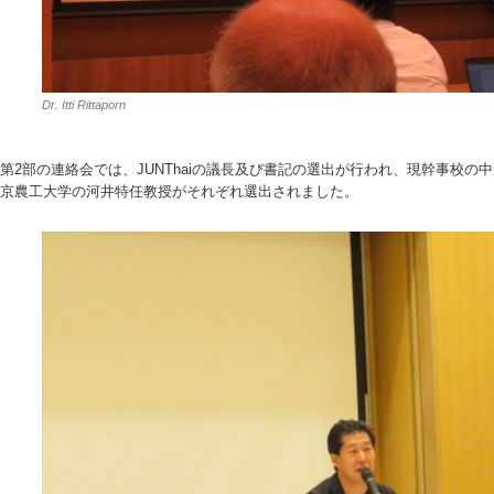
Dr. Itti Rittaporn
第2部の連絡会では、JUNThaiの議長及び書記の選出が行われ、現幹事校
京農工大学の河井特任教授がそれぞれ選出されました。