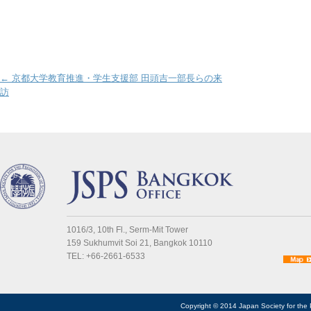
Post navigation
←
京都大学教育推進・学生支援部 田頭吉一部長らの来
訪
1016/3, 10th Fl., Serm-Mit Tower
159 Sukhumvit Soi 21, Bangkok 10110
TEL: +66-2661-6533
Copyright © 2014 Japan Society for the 