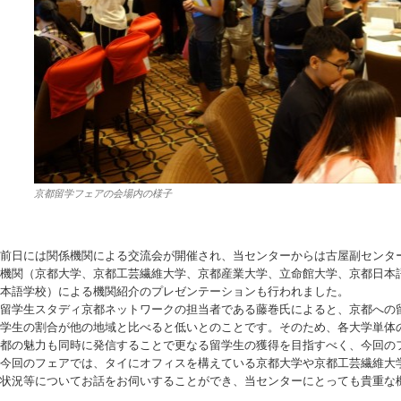
京都留学フェアの会場内の様子
前日には関係機関による交流会が開催され、当センターからは古屋副センタ
機関（京都大学、京都工芸繊維大学、京都産業大学、立命館大学、京都日本
本語学校）による機関紹介のプレゼンテーションも行われました。
留学生スタディ京都ネットワークの担当者である藤巻氏によると、京都への
学生の割合が他の地域と比べると低いとのことです。そのため、各大学単体
都の魅力も同時に発信することで更なる留学生の獲得を目指すべく、今回の
今回のフェアでは、タイにオフィスを構えている京都大学や京都工芸繊維大
状況等についてお話をお伺いすることができ、当センターにとっても貴重な