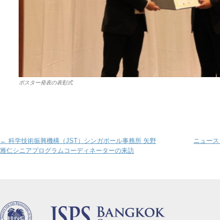
ポスター発表の表彰式
Post navigation
←
科学技術振興機構（JST）シンガポール事務所 矢野
ニュースレ
雅仁シニアプログラムコーディネーターの来訪