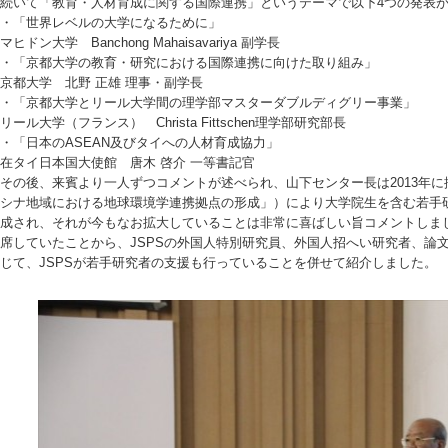
続いて「教育・人材育成に関する国際連携」というテーマで以下4つの発表
・「世界レベルの大学になるために」
マヒドン大学 Banchong Mahaisavariya 副学長
・「京都大学の教育・研究における国際連携に向けた取り組み」
京都大学 北野 正雄 理事・副学長
・「京都大学とリール大学間の理学部マスターダブルディグリー事業」
リール大学（フランス） Christa Fittschen理学部研究部長
・「日本のASEAN及びタイへの人材育成協力」
在タイ日本国大使館 唐木 啓介 一等書記官
その後、来賓より一人ずつコメントが述べられ、山下センター長は2013年
シナ地域における地球環境学連携拠点の形成」）により大学院生を含む若手
成され、それが今もなお拡大していることは非常に喜ばしい旨コメントしま
席していたことから、JSPSの外国人特別研究員、外国人招へい研究者、論
じて、JSPSが若手研究者の支援も行っていることを併せて紹介しました。