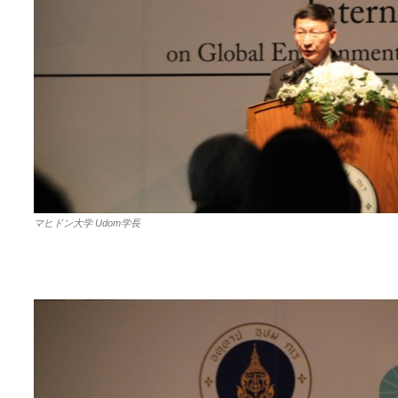
マヒドン大学 Udom学長