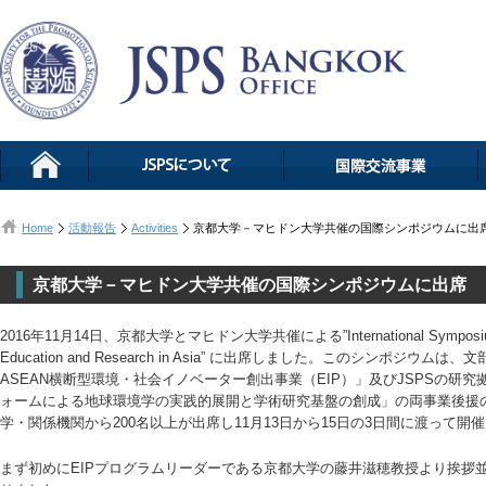
Home
活動報告
Activities
京都大学－マヒドン大学共催の国際シンポジウムに出
京都大学－マヒドン大学共催の国際シンポジウムに出席
2016年11月14日、京都大学とマヒドン大学共催による”International Symposium on G
Education and Research in Asia” に出席しました。このシンポ
ASEAN横断型環境・社会イノベーター創出事業（EIP）」及びJSPSの研
ォームによる地球環境学の実践的展開と学術研究基盤の創成」の両事業後援の
学・関係機関から200名以上が出席し11月13日から15日の3日間に渡って開
まず初めにEIPプログラムリーダーである京都大学の藤井滋穂教授より挨拶