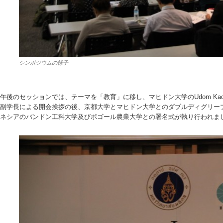
シンポジウムの様子
午後のセッションでは、テーマを「教育」に移し、マヒドン大学のUdom Kach
副学長による開会挨拶の後、京都大学とマヒドン大学とのダブルディグリー
ネシアのバンドン工科大学及びボゴール農業大学との署名式が執り行われま