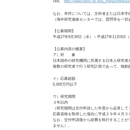
URL
http://www.mext.go.jp/a_menu/shinkou
なお、本件については、文科省または日本学
（海外研究連絡センターでは、質問等を一切
【公募期間】
平成27年9月30日（水）～平成27年11月9日
【公募内容の概要】
ア）対 象
日本国外の研究機関に所属する日本人研究者
複数の研究者で行う研究計画であって、独創
イ）応募総額
5,000万円以下
ウ）研究期間
３年以内
（研究期間は交付申請した年度から起算して
応募資格を取得した場合に平成２９年４月３
なお、交付申請後から経費を執行することが
ません）。