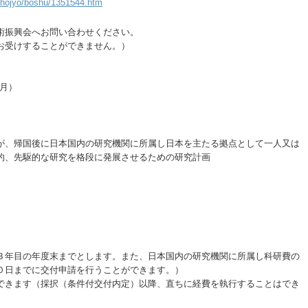
/hojyo/boshu/1351544.htm
術振興会へお問い合わせください。
お受けすることができません。）
（月）
が、帰国後に日本国内の研究機関に所属し日本を主たる拠点として一人又は
的、先駆的な研究を格段に発展させるための研究計画
３年目の年度末までとします。また、日本国内の研究機関に所属し科研費の
０日までに交付申請を行うことができます。）
できます（採択（条件付交付内定）以降、直ちに経費を執行することはでき