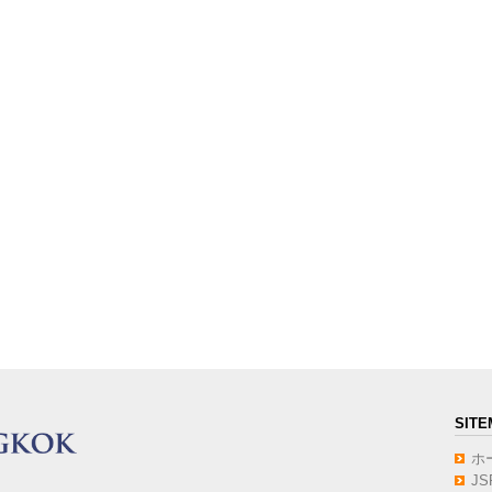
SITE
ホ
J