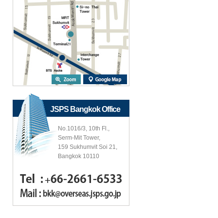
JSPS Bangkok Office
No.1016/3, 10th Fl.,
Serm-Mit Tower,
159 Sukhumvit Soi 21,
Bangkok 10110