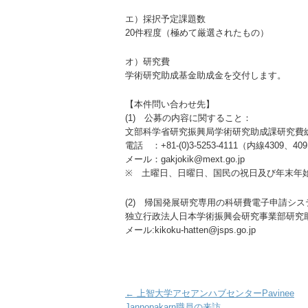
エ）採択予定課題数
20件程度（極めて厳選されたもの）
オ）研究費
学術研究助成基金助成金を交付します。
【本件問い合わせ先】
(1) 公募の内容に関すること：
文部科学省研究振興局学術研究助成課研究
電話 ：+81-(0)3-5253-4111（内線4309、40
メール：gakjokik@mext.go.jp
※ 土曜日、日曜日、国民の祝日及び年末年始（
(2) 帰国発展研究専用の科研費電子申請シ
独立行政法人日本学術振興会研究事業部研究
メール:kikoku-hatten@jsps.go.jp
Post navigation
←
上智大学アセアンハブセンターPavinee
Jannopakarn職員の来訪