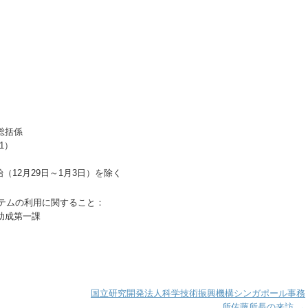
費総括係
91）
12月29日～1月3日）を除く
ステムの利用に関すること：
助成第一課
国立研究開発法人科学技術振興機構シンガポール事務
所佐藤所長の来訪
→