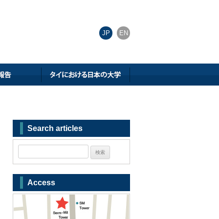
JP
EN
Search articles
Access