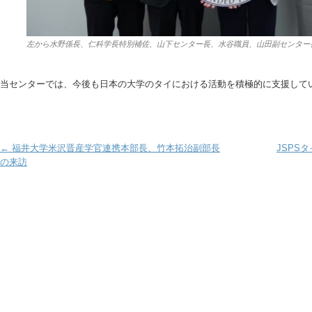
左から水野係長、仁科学長特別補佐、山下センター長、水谷職員、山田副センター
当センターでは、今後も日本の大学のタイにおける活動を積極的に支援して
Post navigation
←
福井大学米沢晋産学官連携本部長、竹本拓治副部長
JSPS
の来訪