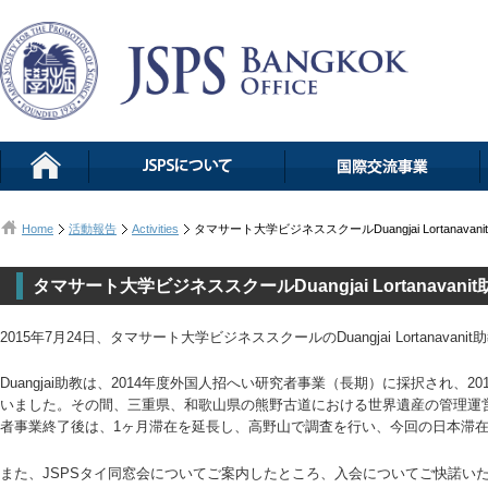
Home
活動報告
Activities
タマサート大学ビジネススクールDuangjai Lortanavan
タマサート大学ビジネススクールDuangjai Lortanavani
2015年7月24日、タマサート大学ビジネススクールのDuangjai Lortanav
Duangjai助教は、2014年度外国人招へい研究者事業（長期）に採択され、2
いました。その間、三重県、和歌山県の熊野古道における世界遺産の管理運
者事業終了後は、1ヶ月滞在を延長し、高野山で調査を行い、今回の日本滞
また、JSPSタイ同窓会についてご案内したところ、入会についてご快諾い