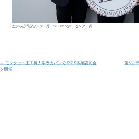
左から山田副センター長、Dr. Duangjai、センター長
Post navigation
←
モンクット王工科大学ラカバンでJSPS事業説明会
第3回J
を開催