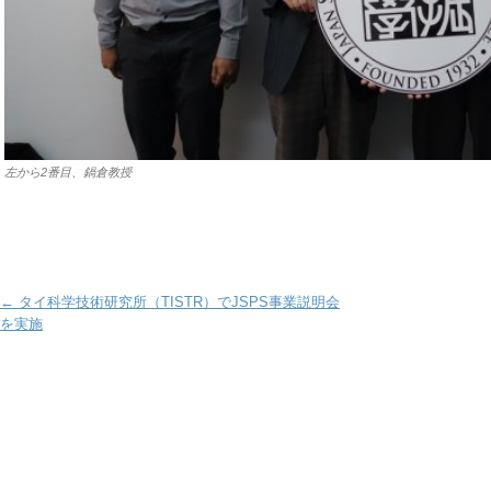
左から2番目、鍋倉教授
Post navigation
←
タイ科学技術研究所（TISTR）でJSPS事業説明会
を実施