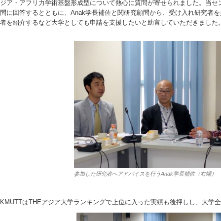
ジア・アフリ力学術基盤形成型について熱心に質問が寄せられました。当センターやD
問に回答するとともに、Anak学長補佐と関研究顧問から、受け入れ研究者を
者を紹介するなど大学としても申請を支援したいと助言していただきました
参加した研究者へアドバイスを行うAnak学長補佐（右端）
KMUTTはTHEアジア大学ランキングで上位に入った実績も後押しし、大学