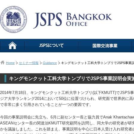
Home
セミナー情報
Guidance
キングモンクット工科大学トンブリでJSPS事業
キングモンクット工科大学トンブリでJSPS事業説明会実
2014年7月18日、キングモンクット工科大学トンブリ(以下KMUTT)でJSP
ジア大学ランキング2014において50位に位置づけられ、研究面で世界的に
で非常に多く引用されていることが一つの要因です。
今回の事業説明会に先立ち、6月に副センター長と協力員でAnak Khantach
ASEANセンター長の関達治KMUTT研究顧問を訪問し、同大学の研究者が
かを議論しました。これを踏まえ、事業説明を中心に日本人受け入れ研究者