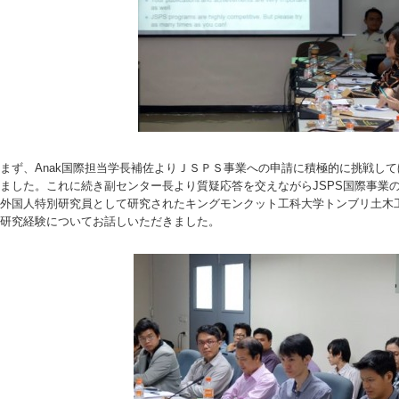
まず、Anak国際担当学長補佐よりＪＳＰＳ事業への申請に積極的に挑戦し
ました。これに続き副センター長より質疑応答を交えながらJSPS国際事業の
外国人特別研究員として研究されたキングモンクット工科大学トンブリ土木工学部Dr. Pi
研究経験についてお話しいただきました。