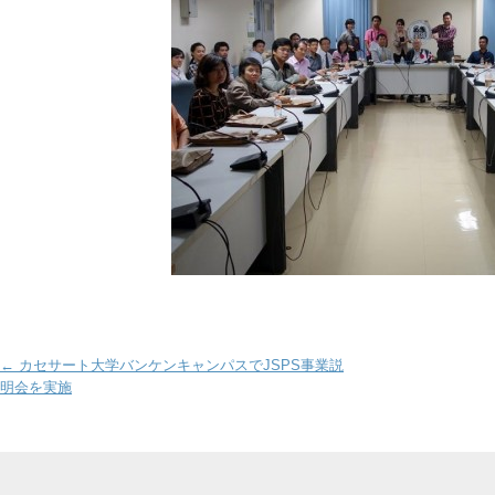
Post navigation
←
カセサート大学バンケンキャンパスでJSPS事業説
明会を実施