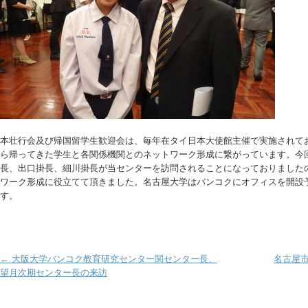
本壮行会及び帰国留学生歓迎会は、毎年在タイ日本大使館主催で実施されて
ら帰ってきた学生と各関係機関とのネットワーク形成に繋がっています。今
長、出口掛長、細川掛長が当センターを訪問されることになっておりました
ワーク形成に役立てて頂きました。名古屋大学はバンコクにオフィスを開設予
す。
Post navigation
←
大阪大学バンコク教育研究センター関センター長、
名古屋
望月次期センター長の来訪