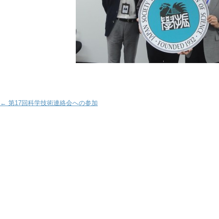
Post navigation
←
第17回科学技術連絡会への参加