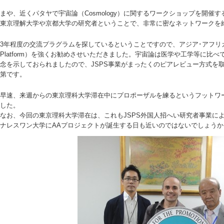
まや、近くパタヤで宇宙論（Cosmology）に関するワークショップを開催
東京理解大学や京都大学の研究者ということで、非常に密なネットワークを
3年程度の交流プラグラムを探しているということですので、アジア･アフリカ学術基盤形
Platform）を強くお勧めさせいただきました。宇宙論は医学や工学等に比
念を示しておられましたので、JSPS事業がまったくのピアレビュー方式を
第です。
早速、来週からの東京理科大学滞在中にプロポーザルを練るというフットワ
した。
なお、今回の東京理科大学滞在は、これもJSPS外国人招へい研究者事業に
ナレスワン大学にAAプロジェクトが誕生する日も近いのではないでしょうか