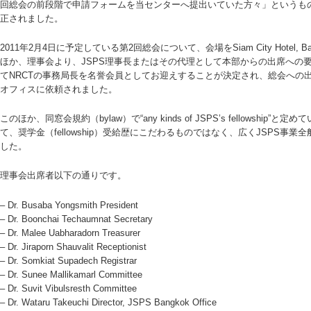
回総会の前段階で申請フォームを当センターへ提出いていた方々」というも
正されました。
2011年2月4日に予定している第2回総会について、会場をSiam City Hotel
ほか、理事会より、JSPS理事長またはその代理として本部からの出席への
てNRCTの事務局長を名誉会員としてお迎えすることが決定され、総会への出席要請を兼
オフィスに依頼されました。
このほか、同窓会規約（bylaw）で“any kinds of JSPS’s fellowsh
て、奨学金（fellowship）受給歴にこだわるものではなく、広くJSPS
した。
理事会出席者以下の通りです。
– Dr. Busaba Yongsmith President
– Dr. Boonchai Techaumnat Secretary
– Dr. Malee Uabharadorn Treasurer
– Dr. Jiraporn Shauvalit Receptionist
– Dr. Somkiat Supadech Registrar
– Dr. Sunee Mallikamarl Committee
– Dr. Suvit Vibulsresth Committee
– Dr. Wataru Takeuchi Director, JSPS Bangkok Office