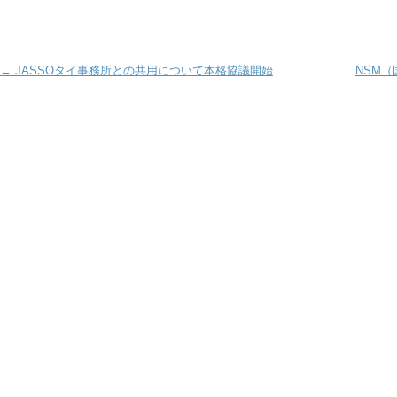
Post navigation
←
JASSOタイ事務所との共用について本格協議開始
NSM（